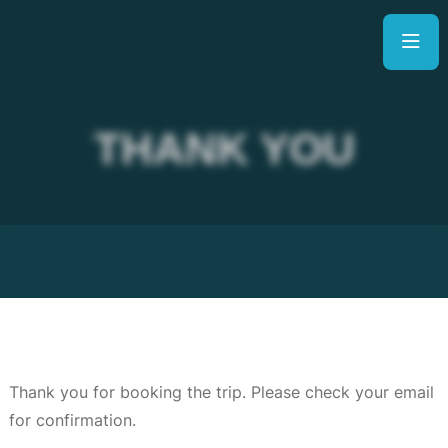
THANK YOU
Thank you for booking the trip. Please check your email
for confirmation.