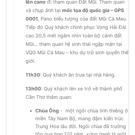
lên cano
đi tham quan Đất Mũi. Tham quan
và chụp ảnh tại
mốc tọa độ quốc gia – GPS
0001
, Pano biểu tượng của đất Mũi Cà Mau.
Tiếp đó Quý khách chinh phục Vọng Hải Đài
cao 20,5 mét ngắm nhìn toàn bộ cảnh đất
Mũi… tham quan hệ sinh thái ngập mặn tại
VQG Mũi Cà Mau – khu dự trữ sinh quyển thế
giới.
11h30
: Quý khách ăn trưa tại nhà hàng.
13h00
: Quý khách lên xe trở về thành phố
Cần Thơ thăm quan:
Chùa Ông
- một ngôi chùa linh thiêng ở
miền Tây Nam Bộ, mang đậm kiến trúc
Trung Hoa lâu đời. Ngôi chùa đã trường
tồn qua hơn 120 năm, xứng danh là một