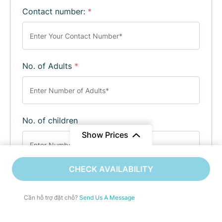
Contact number:
*
No. of Adults
*
No. of children
Show Prices
Từ
10,390,000 ₫
CHECK AVAILABILITY
Enquiry Subject:
*
8,990,000 ₫
/ Adult
Cần hỗ trợ đặt chỗ?
Send Us A Message