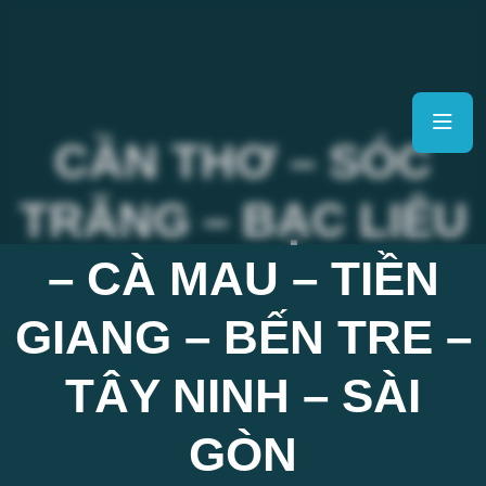
CẦN THƠ – SÓC
TRĂNG – BẠC LIÊU
– CÀ MAU – TIỀN
GIANG – BẾN TRE –
TÂY NINH – SÀI
GÒN