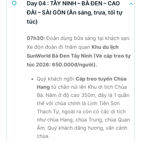
Day 04 :
TÂY NINH – BÀ ĐEN – CAO
ĐÀI – SÀI GÒN (Ăn sáng, trưa, tối tự
túc)
07h30:
Đoàn dùng bữa sáng tại khách sạn.
Xe đón đoàn đi thăm quan
Khu du lịch
SunWorld Bà Đen Tây Ninh
(Vé cáp treo tự
túc 2026: 650.000đ/người).
Quý khách ngồi
Cáp treo tuyến Chùa
Hang
từ chân núi lên Khu di tích Chùa
Bà. Nằm ở độ cao 350m, đây là 1 quần
thể với chùa chính là Linh Tiên Sơn
Thạch Tự, ngoài ra còn có các di tích
như chùa Hang, chùa Trung, chùa Quan
Âm. Quý khách dâng hương, vãn cảnh
chùa.