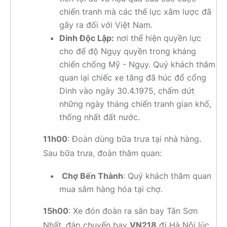
chiến tranh mà các thế lực xâm lược đã
gây ra đối với Việt Nam.
Dinh Độc Lập:
nơi thể hiện quyền lực
cho đế độ Ngụy quyền trong kháng
chiến chống Mỹ - Ngụy. Quý khách thăm
quan lại chiếc xe tăng đã húc đổ cổng
Dinh vào ngày 30.4.1975, chấm dứt
những ngày tháng chiến tranh gian khổ,
thống nhất đất nước.
11h00
: Đoàn dùng bữa trưa tại nhà hàng.
Sau bữa trưa, đoàn thăm quan:
Chợ Bến Thành
: Quý khách thăm quan
mua sắm hàng hóa tại chợ.
15h00
: Xe đón đoàn ra sân bay Tân Sơn
Nhất, đáp chuyến bay
VN218
đi Hà Nội lúc