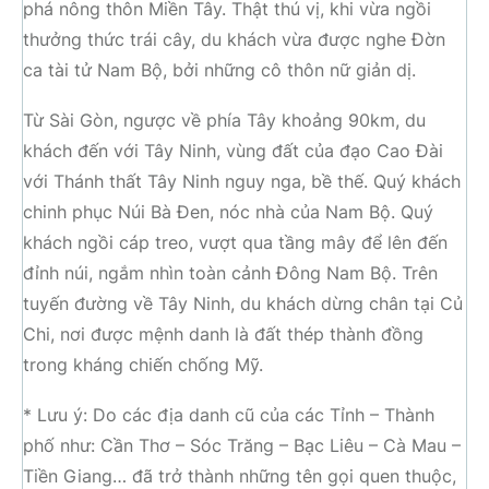
phá nông thôn Miền Tây. Thật thú vị, khi vừa ngồi
thưởng thức trái cây, du khách vừa được nghe Đờn
ca tài tử Nam Bộ, bởi những cô thôn nữ giản dị.
Từ Sài Gòn, ngược về phía Tây khoảng 90km, du
khách đến với Tây Ninh, vùng đất của đạo Cao Đài
với Thánh thất Tây Ninh nguy nga, bề thế. Quý khách
chinh phục Núi Bà Đen, nóc nhà của Nam Bộ. Quý
khách ngồi cáp treo, vượt qua tầng mây để lên đến
đỉnh núi, ngắm nhìn toàn cảnh Đông Nam Bộ. Trên
tuyến đường về Tây Ninh, du khách dừng chân tại Củ
Chi, nơi được mệnh danh là đất thép thành đồng
trong kháng chiến chống Mỹ.
* Lưu ý: Do các địa danh cũ của các Tỉnh – Thành
phố như: Cần Thơ – Sóc Trăng – Bạc Liêu – Cà Mau –
Tiền Giang… đã trở thành những tên gọi quen thuộc,