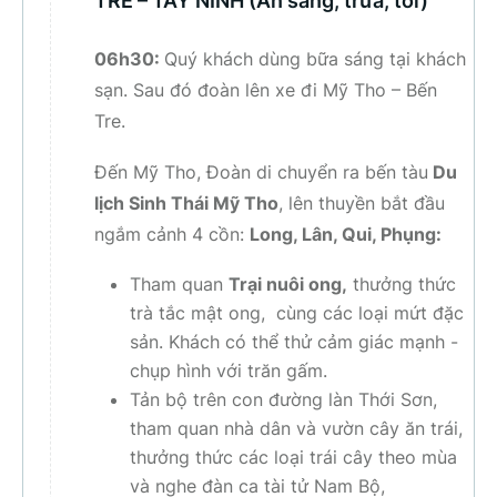
TRE – TÂY NINH (Ăn sáng, trưa, tối)
06h30:
Quý khách dùng bữa sáng tại khách
sạn. Sau đó đoàn lên xe đi Mỹ Tho – Bến
Tre.
Đến Mỹ Tho, Đoàn di chuyển ra bến tàu
Du
lịch Sinh Thái Mỹ Tho
, lên thuyền bắt đầu
ngắm cảnh 4 cồn:
Long, Lân, Qui, Phụng:
Tham quan
Trại nuôi ong,
thưởng thức
trà tắc mật ong, cùng các loại mứt đặc
sản. Khách có thể thử cảm giác mạnh -
chụp hình với trăn gấm.
Tản bộ trên con đường làn Thới Sơn,
tham quan nhà dân và vườn cây ăn trái,
thưởng thức các loại trái cây theo mùa
và nghe đàn ca tài tử Nam Bộ,