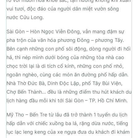
rỡ với muôn hoa khoe sắc, tận hưởng không khí xuân
vui tươi, độc đáo của người dân miệt vườn sông
nước Cửu Long.
Sài Gòn – Hòn Ngọc Viễn Đông, vẫn mang đậm sự
pha trộn của văn hóa phương Đông – phương Tây.
Bên cạnh những con phố sôi động, dòng người đi hối
hả, thì nép mình dưới bóng của những tòa nhà cao
chọc trời lại là di tích cổ kính, những con phố nhỏ,
ngoằn nghèo, cùng các món ăn đường phố hấp dẫn.
Nhà Thờ Đức Bà, Dinh Độc Lập, phố Tây Bùi Viện,
Chợ Bến Thành… đều là những điểm thu hút khách du
lịch hàng đầu mỗi khi tới Sài Gòn – TP. Hồ Chí Minh.
Mỹ Tho – Bến Tre từ lâu đã trở thành 1 tuyến du lịch
hấp dẫn với chiếc xuồng ba lá, rặng dừa nước, tiếng
lục lạc leng keng của xe ngựa đưa du khách đi khám