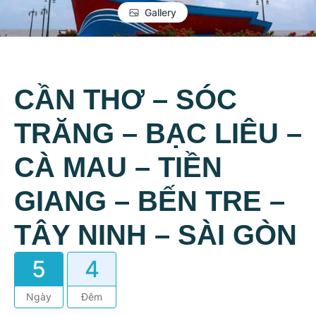
Gallery
CẦN THƠ – SÓC
TRĂNG – BẠC LIÊU –
CÀ MAU – TIỀN
GIANG – BẾN TRE –
TÂY NINH – SÀI GÒN
5
4
Ngày
Đêm