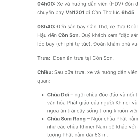
04h00:
Xe và hướng dẫn viên (HDV) đón đo
chuyến bay
VN1201
đi Cần Thơ lúc
6h45
.
08h40
: Đến sân bay Cần Thơ, xe đưa Đo
Hậu đến
Cồn Sơn
. Quý khách xem “đặc sản
lóc bay (chi phí tự túc). Đoàn khám phá vư
Trưa:
Đoàn ăn trưa tại Cồn Sơn.
Chiều:
Sau bữa trưa, xe và hướng dẫn viê
quan:
Chùa Dơi
– ngôi chùa độc đáo và nổi t
văn hóa Phật giáo của người Khmer vùn
ngựa ăn trái cây sống trong khuôn viê
Chùa Som Rong
– Ngôi chùa Phật nằm 
như các chùa Khmer Nam bộ khác với d
tượng Phật nằm dài 63 m.