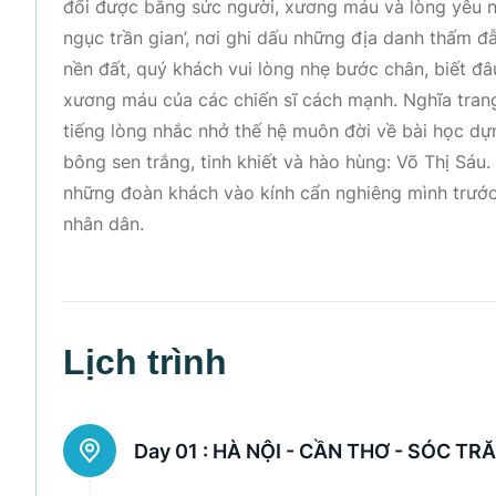
đổi được bằng sức người, xương máu và lòng yêu 
ngục trần gian’, nơi ghi dấu những địa danh thấm 
nền đất, quý khách vui lòng nhẹ bước chân, biết đâ
xương máu của các chiến sĩ cách mạnh. Nghĩa tran
tiếng lòng nhắc nhở thế hệ muôn đời về bài học dự
bông sen trắng, tinh khiết và hào hùng: Võ Thị S
những đoàn khách vào kính cẩn nghiêng mình trước
nhân dân.
Lịch trình
Day 01 :
HÀ NỘI - CẦN THƠ - SÓC TRĂN