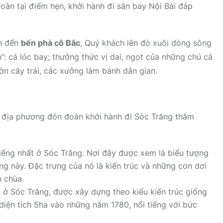
àn tại điểm hẹn, khởi hành đi sân bay Nội Bài đáp
àn đến
bến phà cô Bắc
, Quý khách lên đò xuôi dòng sông
”: cá lóc bay; thưởng thức vị dai, ngọt của những chú cá
ờn cây trái, các xưởng làm bánh dân gian.
n địa phương đón đoàn khởi hành đi Sóc Trăng thăm
iếng nhất ở Sóc Trăng. Nơi đây được xem là biểu tượng
g này. Đặc trưng của nó là kiến trúc và những con dơi
n chùa.
ở Sóc Trăng, được xây dựng theo kiểu kiến trúc giống
iện tích 5ha vào những năm 1780, nổi tiếng với bức