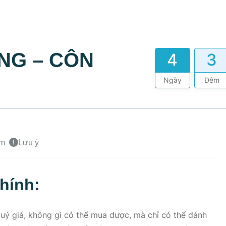
NG – CÔN
4
3
Ngày
Đêm
ồm
Lưu ý
hính:
quý giá, không gì có thể mua được, mà chỉ có thể đánh