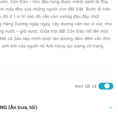
nước. Côn Đảo – hòn đảo từng được mệnh danh là ‘Địa
đẫm máu đào của những người con đất Việt. Bước đi trên
u đó ở 1 vị trí nào đó vẫn còn vương đâu đây chút
g Hàng Dương ngày ngày, cây dương vẫn reo vi vút, như
ng nước – giữ nước. Giữa trời đất Côn Đảo nổi lên một
áu. Mộ cô Sáu nép mình dưới tán dương đêm đêm vẫn đón
 anh linh của người nữ Anh Hùng lực lượng vũ trang
Xem tất cả
G (Ăn trưa, tối)