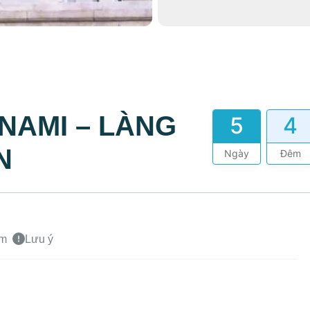
NAMI – LÀNG
5
4
N
Ngày
Đêm
ồm
Lưu ý