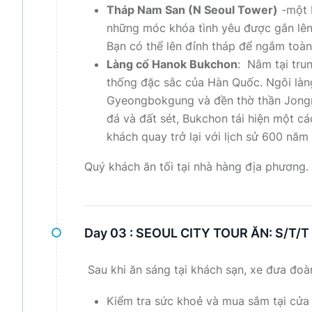
Tháp Nam San (N Seoul Tower)
-một 
những móc khóa tình yêu được gắn lên 
Bạn có thể lên đỉnh tháp để ngắm toàn
Làng cổ Hanok Bukchon
:
Nằm tại tru
thống đặc sắc của Hàn Quốc. Ngôi là
Gyeongbokgung và đền thờ thần Jongm
đá và đất sét, Bukchon tái hiện một 
khách quay trở lại với lịch sử 600 năm 
Quý khách ăn tối tại nhà hàng địa phương.
Day 03 :
SEOUL CITY TOUR ĂN: S/T/T
Sau khi ăn sáng tại khách sạn, xe đưa đoà
Kiểm tra sức khoẻ và mua sắm tại cửa