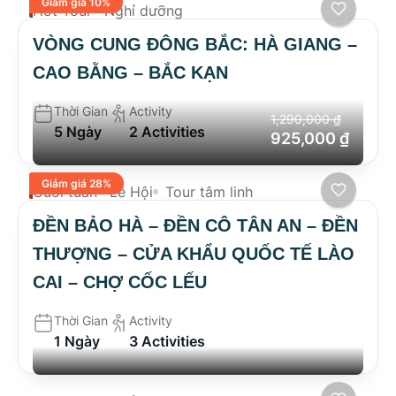
Giảm giá 10%
Hot Tour
Nghỉ dưỡng
VÒNG CUNG ĐÔNG BẮC: HÀ GIANG –
CAO BẰNG – BẮC KẠN
Thời Gian
Activity
1,290,000 ₫
5 Ngày
2 Activities
925,000 ₫
Giảm giá 28%
Cuối tuần
Lễ Hội
Tour tâm linh
ĐỀN BẢO HÀ – ĐỀN CÔ TÂN AN – ĐỀN
THƯỢNG – CỬA KHẨU QUỐC TẾ LÀO
CAI – CHỢ CỐC LẾU
Thời Gian
Activity
1 Ngày
3 Activities