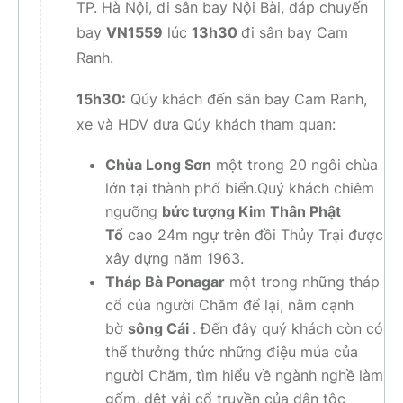
TP. Hà Nội, đi sân bay Nội Bài, đáp chuyến
bay
VN1559
lúc
13h30
đi sân bay Cam
Ranh.
15h30:
Qúy khách đến sân bay Cam Ranh,
xe và HDV đưa Qúy khách tham quan:
Chùa Long Sơn
một trong 20 ngôi chùa
lớn tại thành phố biển.Quý khách chiêm
ngưỡng
bức tượng Kim Thân Phật
Tổ
cao 24m ngự trên đồi Thủy Trại được
xây đựng năm 1963.
Tháp Bà Ponagar
một trong những tháp
cổ của người Chăm để lại, nằm cạnh
bờ
sông Cái
. Đến đây quý khách còn có
thể thưởng thức những điệu múa của
người Chăm, tìm hiểu về ngành nghề làm
gốm, dệt vải cổ truyền của dân tộc