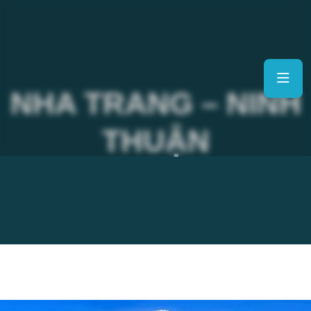
NHA TRANG – NINH
THUẬN