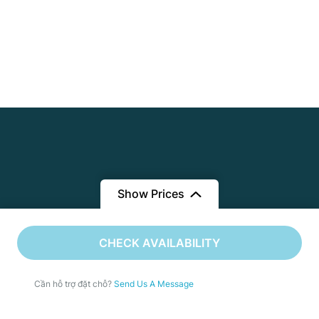
Show Prices
Từ
22,290,000 ₫
CHECK AVAILABILITY
20,290,000 ₫
/ Adult
Cần hỗ trợ đặt chỗ?
Send Us A Message
Cùng tận hưởng - Cùng trải nghiệm