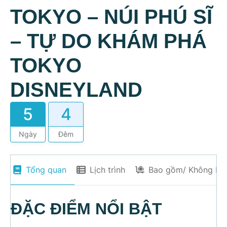
TOKYO – NÚI PHÚ SĨ
– TỰ DO KHÁM PHÁ
TOKYO
DISNEYLAND
5
4
Ngày
Đêm
Tổng quan
Lịch trình
Bao gồm/ Không ba
ĐẶC ĐIỂM NỔI BẬT