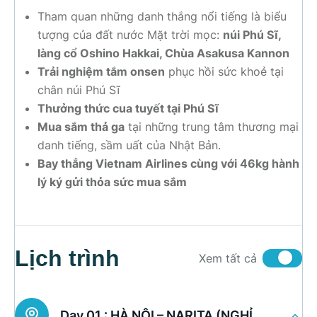
Tham quan những danh thắng nổi tiếng là biểu
tượng của đất nước Mặt trời mọc:
núi Phú Sĩ,
làng cổ Oshino Hakkai, Chùa Asakusa Kannon
Trải nghiệm tắm onsen
phục hồi sức khoẻ tại
chân núi Phú Sĩ
Thưởng thức cua tuyết tại Phú Sĩ
Mua sắm thả ga
tại những trung tâm thương mại
danh tiếng, sầm uất của Nhật Bản.
Bay thẳng Vietnam Airlines cùng với 46kg hành
lý ký gửi thỏa sức mua sắm
Lịch trình
Xem tất cả
Day 01 :
HÀ NỘI – NARITA (NGHỈ