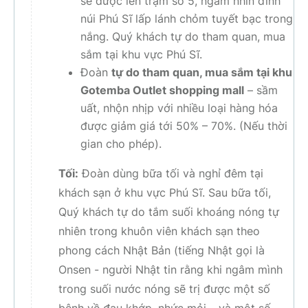
sẽ được lên trạm số 5, ngắm nhìn đỉnh
núi Phú Sĩ lấp lánh chỏm tuyết bạc trong
nắng. Quý khách tự do tham quan, mua
sắm tại khu vực Phú Sĩ.
Đoàn
tự do tham quan, mua sắm tại khu
Gotemba Outlet shopping mall
– sầm
uất, nhộn nhịp với nhiều loại hàng hóa
được giảm giá tới 50% – 70%.
(Nếu thời
gian cho phép).
Tối:
Đoàn dùng bữa tối và nghỉ đêm tại
khách sạn ở khu vực Phú Sĩ. Sau bữa tối,
Quý khách tự do tắm suối khoáng nóng tự
nhiên trong khuôn viên khách sạn theo
phong cách Nhật Bản (tiếng Nhật gọi là
Onsen - người Nhật tin rằng khi ngâm mình
trong suối nước nóng sẽ trị được một số