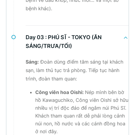
bệnh về đau khớp, nhức mỏi… và một số
bệnh khác).
Day 03 :
PHÚ SĨ - TOKYO (ĂN
SÁNG/TRƯA/TỐI)
Sáng:
Đoàn dùng điểm tâm sáng tại khách
sạn, làm thủ tục trả phòng. Tiếp tục hành
trình, đoàn tham quan:
Công viên hoa Oishi:
Nép mình bên bờ
hồ Kawaguchiko, Công viên Oishi sở hữu
nhiều vị trí độc đáo để ngắm núi Phú Sĩ.
Khách tham quan rất dễ phải lòng cảnh
núi non, hồ nước và các cánh đồng hoa
ở nơi đây.