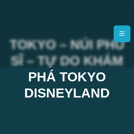
TOKYO – NÚI PHÚ
SĨ – TỰ DO KHÁM
PHÁ TOKYO
DISNEYLAND