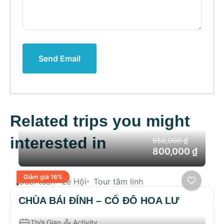
Send Email
Related trips you might
interested in
950,000 ₫
800,000 ₫
Giảm giá 16%
Cuối tuần
Lễ Hội
Tour tâm linh
CHÙA BÁI ĐÍNH – CỐ ĐÔ HOA LƯ
Thời Gian
Activity