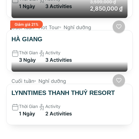
3,599,000 ₫
1 Ngày
3 Activities
2,850,000 ₫
Giảm giá 21%
Cuối tuần
Hot Tour
Nghỉ dưỡng
HÀ GIANG
Thời Gian
Activity
3 Ngày
3 Activities
Cuối tuần
Nghỉ dưỡng
LYNNTIMES THANH THUỶ RESORT
Thời Gian
Activity
1 Ngày
2 Activities