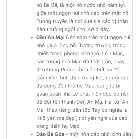
hồ Ba Bể, là một hồ nước nhỏ nằm lọt
giữa một ngọn núi nhô cao trên mặt hồ.
Tương truyền là nơi xưa kia các vị thần
tiên thường ngồi chơi cờ ở đây.
Đền An Mạ:
Đền nằm trên một ngọn núi
nhỏ giữa lòng hồ. Tương truyền, trong
chiến tranh phong kiến thời Lê - Mạc,
các tướng nhà Mạc đã thất trận, chạy
đến Động Puông rồi tuẫn tiết tại đó.
Cảm kích tinh thần trung liệt, người dân
đã dựng đền thờ họ Mạc, song lo bị
quan quân nhà Lê phát hiện dẹp bỏ nên
đã đổi tên thành Đền An Mạ. Hai từ “An
Mạ” theo tiếng dân tộc Tày có nghĩa là
“mồ yên mả đẹp”, nơi yên nghỉ của các
trung thần họ Mạc.
Đảo Bà Góa
- một hòn đảo nhỏ xinh xắn