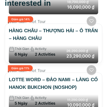
interested in
18,790,000 ₫
16,090,000 ₫
Giảm giá 14%
Cuối tuần
Hot Tour
HÀNG CHÂU – THƯỢNG HẢI – Ô TRẤN
– HÀNG CHÂU
Thời Gian
Activity
26,290,000 ₫
6 Ngày
2 Activities
23,290,000 ₫
Giảm giá 11%
Cuối tuần
Hot Tour
LOTTE WORD – ĐẢO NAMI – LÀNG CỔ
HANOK BUKCHON (NOSHOP)
Thời Gian
Activity
11,290,000 ₫
5 Ngày
2 Activities
10,090,000 ₫