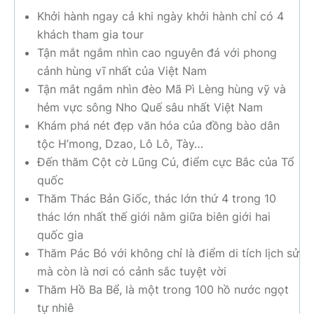
Khởi hành ngay cả khi ngày khởi hành chỉ có 4
khách tham gia tour
Tận mắt ngắm nhìn cao nguyên đá với phong
cảnh hùng vĩ nhất của Việt Nam
Tận mắt ngắm nhìn đèo Mã Pì Lèng hùng vỹ và
hẻm vực sông Nho Quế sâu nhất Việt Nam
Khám phá nét đẹp văn hóa của đồng bào dân
tộc H’mong, Dzao, Lô Lô, Tày…
Đến thăm Cột cờ Lũng Cú, điểm cực Bắc của Tổ
quốc
Thăm Thác Bản Giốc, thác lớn thứ 4 trong 10
thác lớn nhất thế giới nằm giữa biên giới hai
quốc gia
Thăm Pác Bó với không chỉ là điểm di tích lịch sử
mà còn là nơi có cảnh sắc tuyệt vời
Thăm Hồ Ba Bể, là một trong 100 hồ nước ngọt
tự nhiê