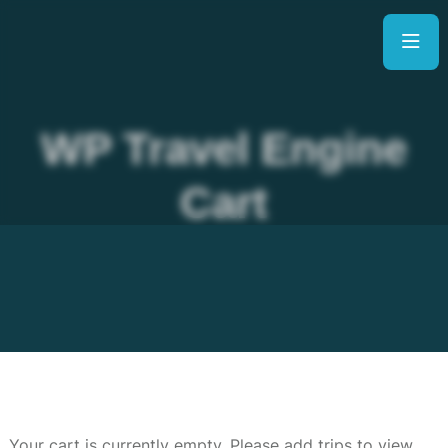
WP Travel Engine
Cart
Your cart is currently empty. Please add trips to view