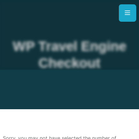
WP Travel Engine
Checkout
Sorry, you may not have selected the number of