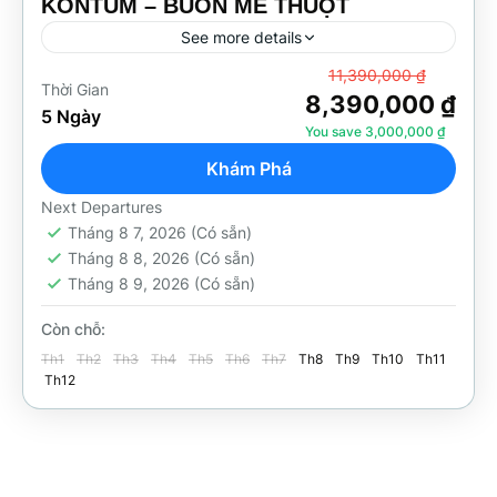
KONTUM – BUÔN MÊ THUỘT
See more details
Từ
11,390,000 ₫
Thời Gian
Đăk Lắk
,
Gia Lai
,
Kon Tum
8,390,000 ₫
5 Ngày
35 People
You save 3,000,000 ₫
Khám Phá
Next Departures
Tháng 8 7, 2026
(Có sẵn)
Tháng 8 8, 2026
(Có sẵn)
Tháng 8 9, 2026
(Có sẵn)
Còn chỗ:
Th1
Th2
Th3
Th4
Th5
Th6
Th7
Th8
Th9
Th10
Th11
Th12