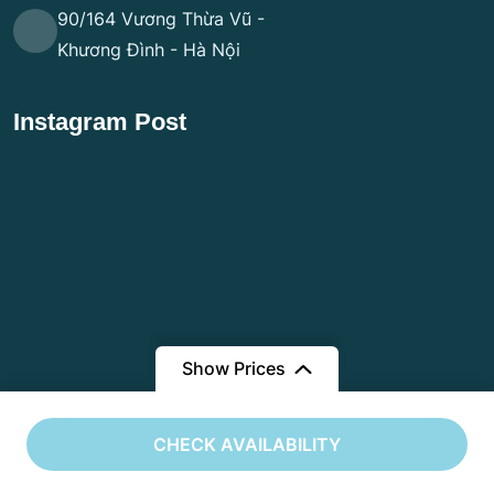
90/164 Vương Thừa Vũ -
Khương Đình - Hà Nội
Instagram Post
Show Prices
Từ
15,290,000 ₫
CHECK AVAILABILITY
11,990,000 ₫
/ Adult