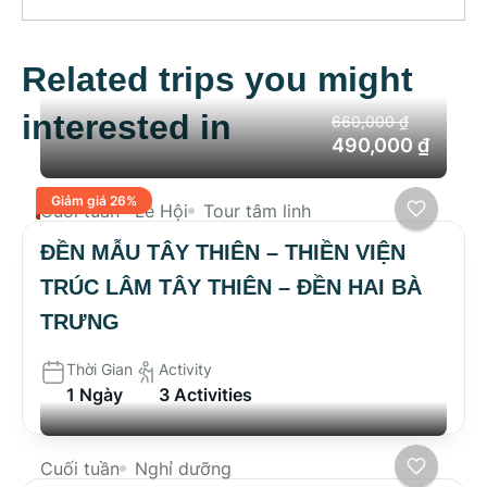
Related trips you might
interested in
660,000 ₫
490,000 ₫
Giảm giá 26%
Cuối tuần
Lễ Hội
Tour tâm linh
ĐỀN MẪU TÂY THIÊN – THIỀN VIỆN
TRÚC LÂM TÂY THIÊN – ĐỀN HAI BÀ
TRƯNG
Thời Gian
Activity
1 Ngày
3 Activities
Cuối tuần
Nghỉ dưỡng