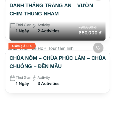
DANH THẮNG TRÀNG AN – VƯỜN
CHIM THUNG NHAM
Thời Gian
Activity
790,000 ₫
1 Ngày
2 Activities
650,000 ₫
Giảm giá 18%
Cuối tuần
Lễ Hội
Tour tâm linh
CHÙA NÔM – CHÙA PHÚC LÂM – CHÙA
CHUÔNG – ĐỀN MẪU
Thời Gian
Activity
1 Ngày
3 Activities